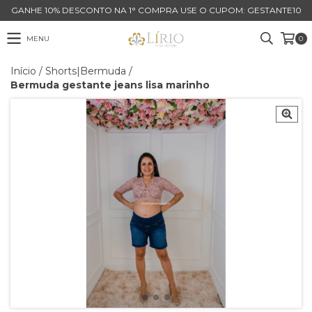
GANHE 10% DESCONTO NA 1° COMPRA USE O CUPOM: GESTANTE10
MENU
0
Início
/
Shorts|Bermuda
/
Bermuda gestante jeans lisa marinho