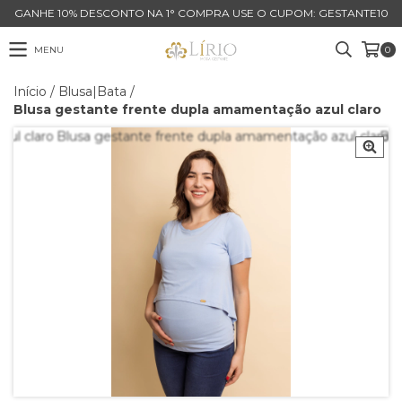
GANHE 10% DESCONTO NA 1° COMPRA USE O CUPOM: GESTANTE10
MENU
0
Início
/
Blusa|Bata
/
Blusa gestante frente dupla amamentação azul claro