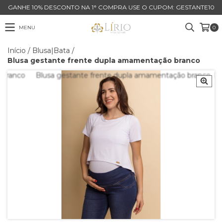
GANHE 10% DESCONTO NA 1° COMPRA USE O CUPOM: GESTANTE10
MENU
0
Início
/
Blusa|Bata
/
Blusa gestante frente dupla amamentação branco