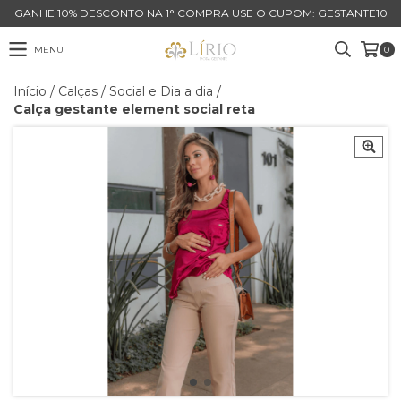
GANHE 10% DESCONTO NA 1° COMPRA USE O CUPOM: GESTANTE10
MENU
0
Início
/
Calças
/
Social e Dia a dia
/
Calça gestante element social reta