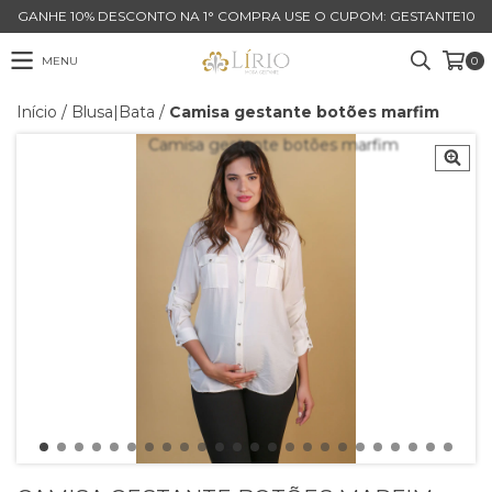
GANHE 10% DESCONTO NA 1° COMPRA USE O CUPOM: GESTANTE10
MENU
0
Início
/
Blusa|Bata
/
Camisa gestante botões marfim