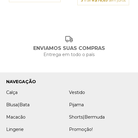
3
x de
R$76,63
sem juros
ENVIAMOS SUAS COMPRAS
Entrega em todo o país
NAVEGAÇÃO
Calça
Vestido
Blusa|Bata
Pijama
Macacão
Shorts|Bermuda
Lingerie
Promoção!