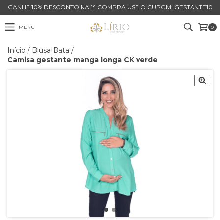
GANHE 10% DESCONTO NA 1° COMPRA USE O CUPOM: GESTANTE10
MENU
0
Início
/
Blusa|Bata
/
Camisa gestante manga longa CK verde