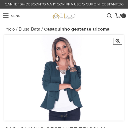
GANHE 10% DESCONTO NA 1° COMPRA USE O CUPOM: GESTANTE10
MENU
0
Início
/
Blusa|Bata
/
Casaquinho gestante tricoma