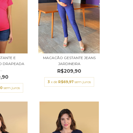
STANTE E
MACACÃO GESTANTE JEANS
O DRAPEADA
JARDINEIRA
..
R$209,90
,90
3
x de
R$69,97
sem juros
30
sem juros