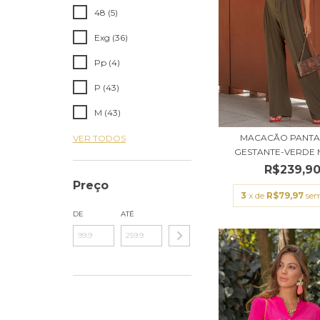
48 (5)
Exg (36)
Pp (4)
P (43)
M (43)
MACACÃO PANT
VER TODOS
GESTANTE-VERDE
R$239,9
Preço
3
x de
R$79,97
sem
DE
ATÉ