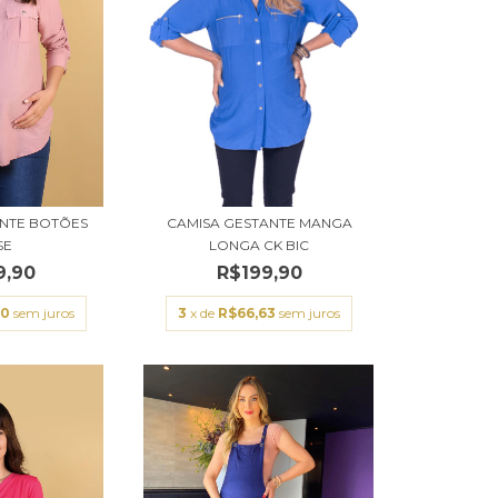
ANTE BOTÕES
CAMISA GESTANTE MANGA
SE
LONGA CK BIC
9,90
R$199,90
30
sem juros
3
x de
R$66,63
sem juros