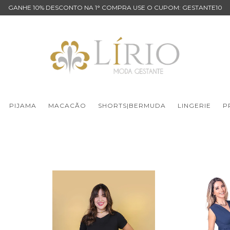
GANHE 10% DESCONTO NA 1° COMPRA USE O CUPOM: GESTANTE10
PIJAMA
MACACÃO
SHORTS|BERMUDA
LINGERIE
P