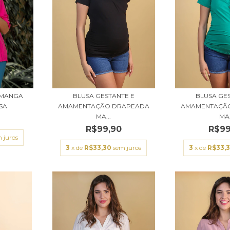
 MANGA
BLUSA GESTANTE E
BLUSA GE
SA
AMAMENTAÇÃO DRAPEADA
AMAMENTAÇÃ
MA...
MA.
0
R$99,90
R$99
 juros
3
x de
R$33,30
sem juros
3
x de
R$33,