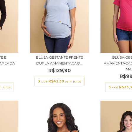
E E
BLUSA GESTANTE FRENTE
BLUSA GE
APEADA
DUPLA AMAMENTAÇÃO...
AMAMENTAÇÃ
MA.
R$129,90
R$99
3
x de
R$43,30
sem juros
 juros
3
x de
R$33,