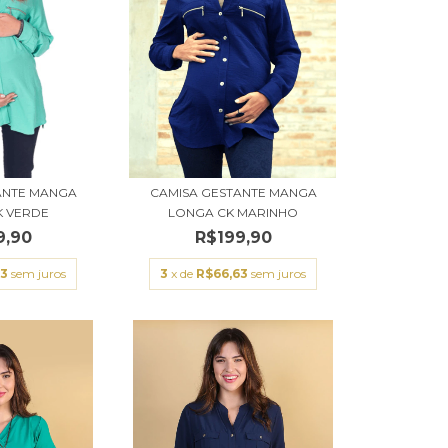
ANTE MANGA
CAMISA GESTANTE MANGA
K VERDE
LONGA CK MARINHO
9,90
R$199,90
63
sem juros
3
x de
R$66,63
sem juros