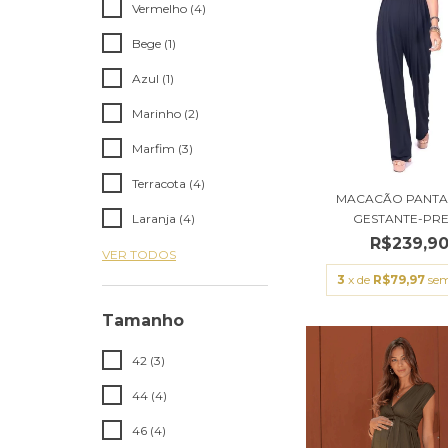
Vermelho (4)
Bege (1)
Azul (1)
Marinho (2)
Marfim (3)
Terracota (4)
MACACÃO PANT
Laranja (4)
GESTANTE-PR
R$239,9
VER TODOS
3
x de
R$79,97
sem
Tamanho
42 (3)
44 (4)
46 (4)