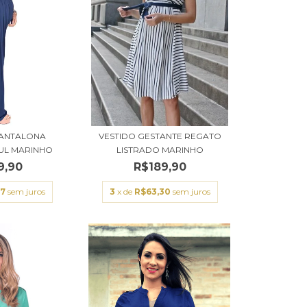
ANTALONA
VESTIDO GESTANTE REGATO
UL MARINHO
LISTRADO MARINHO
9,90
R$189,90
97
sem juros
3
x de
R$63,30
sem juros