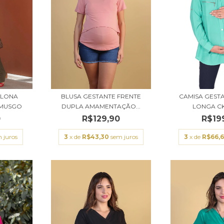
ALONA
BLUSA GESTANTE FRENTE
CAMISA GEST
 MUSGO
DUPLA AMAMENTAÇÃO...
LONGA C
0
R$129,90
R$19
 juros
3
x de
R$43,30
sem juros
3
x de
R$66,