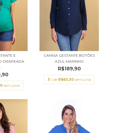
STANTE E
CAMISA GESTANTE BOTÕES
O DRAPEADA
AZUL MARINHO
..
R$189,90
,90
3
x de
R$63,30
sem juros
30
sem juros