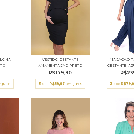
ALONA
VESTIDO GESTANTE
MACACÃO P
ETO
AMAMENTAÇÃO PRETO
GESTANTE-AZ
0
R$179,90
R$23
 juros
3
x de
R$59,97
sem juros
3
x de
R$79,