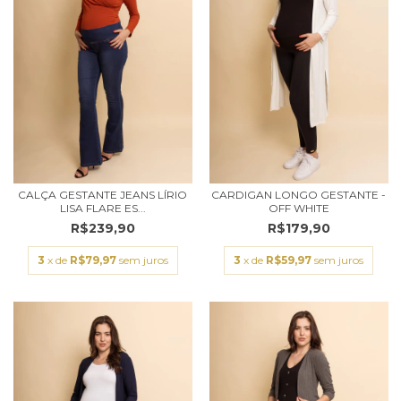
CALÇA GESTANTE JEANS LÍRIO
CARDIGAN LONGO GESTANTE -
LISA FLARE ES...
OFF WHITE
R$239,90
R$179,90
3
x de
R$79,97
sem juros
3
x de
R$59,97
sem juros