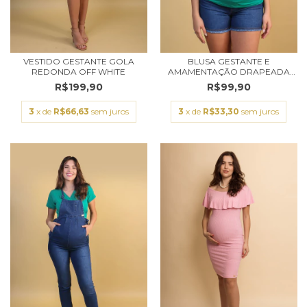
VESTIDO GESTANTE GOLA
BLUSA GESTANTE E
REDONDA OFF WHITE
AMAMENTAÇÃO DRAPEADA
MA...
R$199,90
R$99,90
3
x de
R$66,63
sem juros
3
x de
R$33,30
sem juros