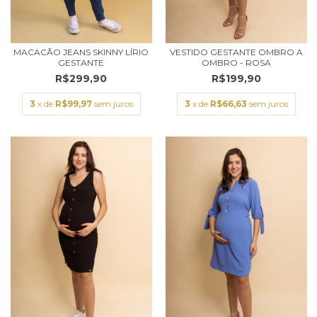
MACACÃO JEANS SKINNY LÍRIO
VESTIDO GESTANTE OMBRO A
GESTANTE
OMBRO - ROSA
R$299,90
R$199,90
3
x de
R$99,97
sem juros
3
x de
R$66,63
sem juros