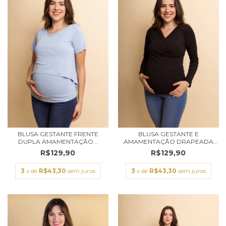
BLUSA GESTANTE FRENTE
BLUSA GESTANTE E
DUPLA AMAMENTAÇÃO...
AMAMENTAÇÃO DRAPEADA
MA...
R$129,90
R$129,90
3
x de
R$43,30
sem juros
3
x de
R$43,30
sem juros