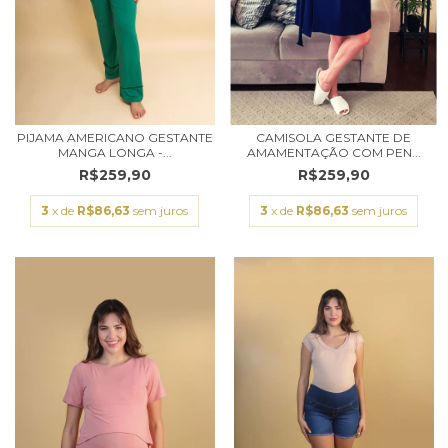
PIJAMA AMERICANO GESTANTE
CAMISOLA GESTANTE DE
MANGA LONGA -...
AMAMENTAÇÃO COM PEN...
R$259,90
R$259,90
3
x de
R$86,63
sem juros
3
x de
R$86,63
sem juros