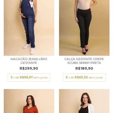
MACACÃO JEANS LÍRIO
CALÇA GESTANTE CREPE
GESTANTE
SCUBA SKINNY PRETA
R$299,90
R$189,90
3
x de
R$99,97
sem juros
3
x de
R$63,30
sem juros