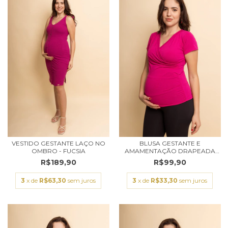
VESTIDO GESTANTE LAÇO NO
BLUSA GESTANTE E
OMBRO - FUCSIA
AMAMENTAÇÃO DRAPEADA
MA...
R$189,90
R$99,90
3
x de
R$63,30
sem juros
3
x de
R$33,30
sem juros