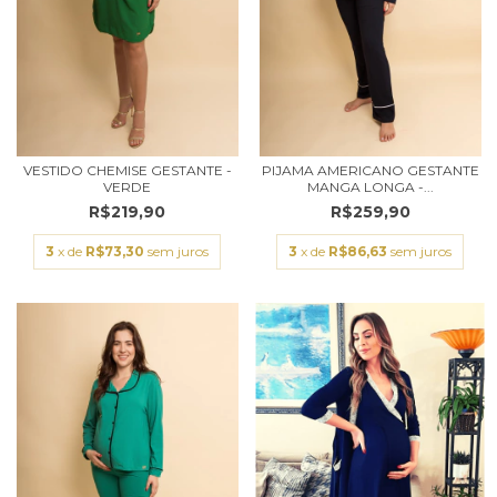
VESTIDO CHEMISE GESTANTE -
PIJAMA AMERICANO GESTANTE
VERDE
MANGA LONGA -...
R$219,90
R$259,90
3
x de
R$73,30
sem juros
3
x de
R$86,63
sem juros