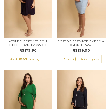
VESTIDO GESTANTE COM
VESTIDO GESTANTE OMBRO A
DECOTE TRANSPASSADO...
OMBRO - AZUL
R$179,90
R$199,90
3
x de
R$59,97
sem juros
3
x de
R$66,63
sem juros