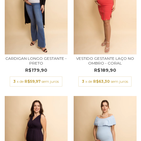
CARDIGAN LONGO GESTANTE -
VESTIDO GESTANTE LAÇO NO
PRETO
OMBRO - CORAL
R$179,90
R$189,90
3
x de
R$59,97
sem juros
3
x de
R$63,30
sem juros