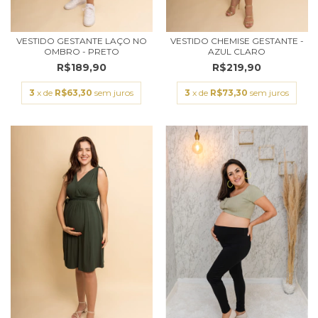
VESTIDO GESTANTE LAÇO NO
VESTIDO CHEMISE GESTANTE -
OMBRO - PRETO
AZUL CLARO
R$189,90
R$219,90
3
x de
R$63,30
sem juros
3
x de
R$73,30
sem juros