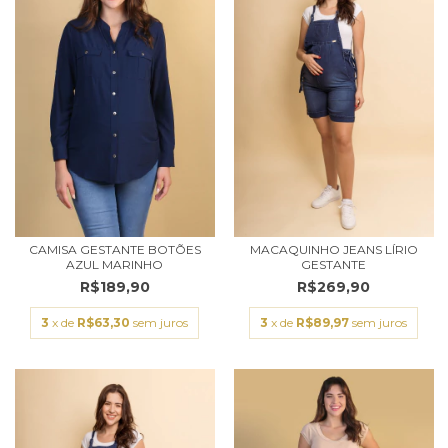
CAMISA GESTANTE BOTÕES
MACAQUINHO JEANS LÍRIO
AZUL MARINHO
GESTANTE
R$189,90
R$269,90
3
x de
R$63,30
sem juros
3
x de
R$89,97
sem juros