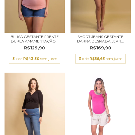
BLUSA GESTANTE FRENTE
SHORT JEANS GESTANTE
DUPLA AMAMENTAÇÃO...
BARRA DESFIADA JEAN...
R$129,90
R$169,90
3
x de
R$43,30
sem juros
3
x de
R$56,63
sem juros